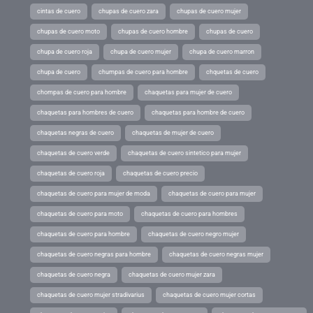
cintas de cuero
chupas de cuero zara
chupas de cuero mujer
chupas de cuero moto
chupas de cuero hombre
chupas de cuero
chupa de cuero roja
chupa de cuero mujer
chupa de cuero marron
chupa de cuero
chumpas de cuero para hombre
chquetas de cuero
chompas de cuero para hombre
chaquetas para mujer de cuero
chaquetas para hombres de cuero
chaquetas para hombre de cuero
chaquetas negras de cuero
chaquetas de mujer de cuero
chaquetas de cuero verde
chaquetas de cuero sintetico para mujer
chaquetas de cuero roja
chaquetas de cuero precio
chaquetas de cuero para mujer de moda
chaquetas de cuero para mujer
chaquetas de cuero para moto
chaquetas de cuero para hombres
chaquetas de cuero para hombre
chaquetas de cuero negro mujer
chaquetas de cuero negras para hombre
chaquetas de cuero negras mujer
chaquetas de cuero negra
chaquetas de cuero mujer zara
chaquetas de cuero mujer stradivarius
chaquetas de cuero mujer cortas