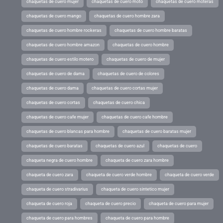
chaquetas de cuero mujer
chaquetas de cuero moto
chaquetas de cuero moteras
chaquetas de cuero mango
chaquetas de cuero hombre zara
chaquetas de cuero hombre rockeras
chaquetas de cuero hombre baratas
chaquetas de cuero hombre amazon
chaquetas de cuero hombre
chaquetas de cuero estilo motero
chaquetas de cuero de mujer
chaquetas de cuero de dama
chaquetas de cuero de colores
chaquetas de cuero dama
chaquetas de cuero cortas mujer
chaquetas de cuero cortas
chaquetas de cuero chica
chaquetas de cuero cafe mujer
chaquetas de cuero cafe hombre
chaquetas de cuero blancas para hombre
chaquetas de cuero baratas mujer
chaquetas de cuero baratas
chaquetas de cuero azul
chaquetas de cuero
chaqueta negra de cuero hombre
chaqueta de cuero zara hombre
chaqueta de cuero zara
chaqueta de cuero verde hombre
chaqueta de cuero verde
chaqueta de cuero stradivarius
chaqueta de cuero sintetico mujer
chaqueta de cuero roja
chaqueta de cuero precio
chaqueta de cuero para mujer
chaqueta de cuero para hombres
chaqueta de cuero para hombre