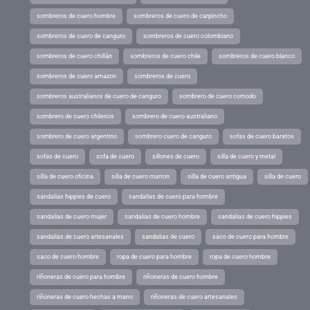
sombreros de cuero hombre
sombreros de cuero de carpincho
sombreros de cuero de canguro
sombreros de cuero colombiano
sombreros de cuero chillán
sombreros de cuero chile
sombreros de cuero blanco
sombreros de cuero amazon
sombreros de cuero
sombreros australianos de cuero de canguro
sombrero de cuero comodo
sombrero de cuero chilenos
sombrero de cuero australiano
sombrero de cuero argentino
sombrero cuero de canguro
sofas de cuero baratos
sofas de cuero
sofa de cuero
sillones de cuero
silla de cuero y metal
silla de cuero oficina
silla de cuero marron
silla de cuero antigua
silla de cuero
sandalias hippies de cuero
sandalias de cuero para hombre
sandalias de cuero mujer
sandalias de cuero hombre
sandalias de cuero hippies
sandalias de cuero artesanales
sandalias de cuero
saco de cuero para hombre
saco de cuero hombre
ropa de cuero para hombre
ropa de cuero hombre
riñoneras de cuero para hombre
riñoneras de cuero hombre
riñoneras de cuero hechas a mano
riñoneras de cuero artesanales