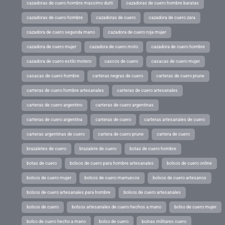
cazadoras de cuero hombre massimo dutti
cazadoras de cuero hombre baratas
cazadoras de cuero hombre
cazadoras de cuero
cazadora de cuero zara
cazadora de cuero segunda mano
cazadora de cuero roja mujer
cazadora de cuero mujer
cazadora de cuero moto
cazadora de cuero hombre
cazadora de cuero estilo motero
cascos de cuero
casacas de cuero mujer
casacas de cuero hombre
carteras negras de cuero
carteras de cuero prune
carteras de cuero hombre artesanales
carteras de cuero artesanales
carteras de cuero argentino
carteras de cuero argentinas
carteras de cuero argentina
carteras de cuero
carteras artesanales de cuero
carteras argentinas de cuero
cartera de cuero prune
cartera de cuero
brazaletes de cuero
brazalete de cuero
botas de cuero hombre
botas de cuero
bolsos de cuero para hombre artesanales
bolsos de cuero online
bolsos de cuero mujer
bolsos de cuero marruecos
bolsos de cuero artesanos
bolsos de cuero artesanales para hombre
bolsos de cuero artesanales
bolsos de cuero
bolsos artesanales de cuero hechos a mano
bolso de cuero mujer
bolso de cuero hecho a mano
bolso de cuero
boinas militares cuero