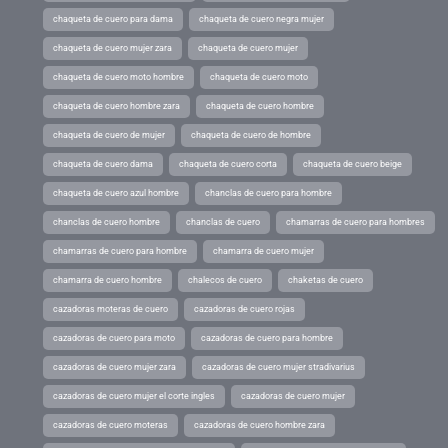
chaqueta de cuero para dama
chaqueta de cuero negra mujer
chaqueta de cuero mujer zara
chaqueta de cuero mujer
chaqueta de cuero moto hombre
chaqueta de cuero moto
chaqueta de cuero hombre zara
chaqueta de cuero hombre
chaqueta de cuero de mujer
chaqueta de cuero de hombre
chaqueta de cuero dama
chaqueta de cuero corta
chaqueta de cuero beige
chaqueta de cuero azul hombre
chanclas de cuero para hombre
chanclas de cuero hombre
chanclas de cuero
chamarras de cuero para hombres
chamarras de cuero para hombre
chamarra de cuero mujer
chamarra de cuero hombre
chalecos de cuero
chaketas de cuero
cazadoras moteras de cuero
cazadoras de cuero rojas
cazadoras de cuero para moto
cazadoras de cuero para hombre
cazadoras de cuero mujer zara
cazadoras de cuero mujer stradivarius
cazadoras de cuero mujer el corte ingles
cazadoras de cuero mujer
cazadoras de cuero moteras
cazadoras de cuero hombre zara