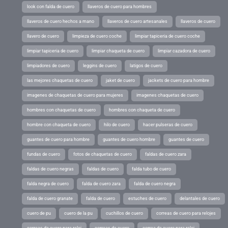
look con falda de cuero
llaveros de cuero para hombres
llaveros de cuero hechos a mano
llaveros de cuero artesanales
llaveros de cuero
llavero de cuero
limpieza de cuero coche
limpiar tapiceria de cuero coche
limpiar tapiceria de cuero
limpiar chaqueta de cuero
limpiar cazadora de cuero
limpiadores de cuero
leggins de cuero
latigos de cuero
las mejores chaquetas de cuero
jaket de cuero
jackets de cuero para hombre
imagenes de chaquetas de cuero para mujeres
imagenes chaquetas de cuero
hombres con chaquetas de cuero
hombres con chaqueta de cuero
hombre con chaqueta de cuero
hilo de cuero
hacer pulseras de cuero
guantes de cuero para hombre
guantes de cuero hombre
guantes de cuero
fundas de cuero
fotos de chaquetas de cuero
faldas de cuero zara
faldas de cuero negras
faldas de cuero
falda tubo de cuero
falda negra de cuero
falda de cuero zara
falda de cuero negra
falda de cuero granate
falda de cuero
estuches de cuero
delantales de cuero
cuero de pu
cuero de la pu
cuchillos de cuero
correas de cuero para relojes
correas de cuero para reloj
correas de cuero
correa de cuero para reloj