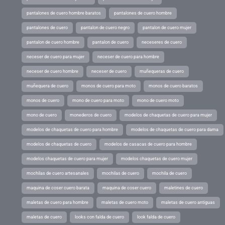
pantalones de cuero hombre baratos
pantalones de cuero hombre
pantalones de cuero
pantalon de cuero negro
pantalon de cuero mujer
pantalon de cuero hombre
pantalon de cuero
neceseres de cuero
neceser de cuero para mujer
neceser de cuero para hombre
neceser de cuero hombre
neceser de cuero
muñequeras de cuero
muñequera de cuero
monos de cuero para moto
monos de cuero baratos
monos de cuero
mono de cuero para moto
mono de cuero moto
mono de cuero
monederos de cuero
modelos de chaquetas de cuero para mujer
modelos de chaquetas de cuero para hombre
modelos de chaquetas de cuero para dama
modelos de chaquetas de cuero
modelos de casacas de cuero para hombre
modelos chaquetas de cuero para mujer
modelos chaquetas de cuero mujer
mochilas de cuero artesanales
mochilas de cuero
mochila de cuero
maquina de coser cuero barata
maquina de coser cuero
maletines de cuero
maletas de cuero para hombre
maletas de cuero moto
maletas de cuero antiguas
maletas de cuero
looks con falda de cuero
look falda de cuero