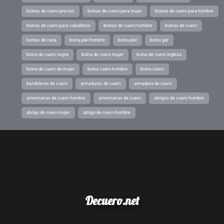
boinas de cuero precios
boinas de cuero para mujer
boinas de cuero para hombre
boinas de cuero para caballeros
boinas de cuero hombre
boinas de cuero
boinas de caza
boina piel hombre
boina piel
boina gar
boina de cuero negra
boina de cuero mujer
boina de cuero inglesa
boina de cuero de mujer
boina cuero hombre
boina cuero
bandoleras de cuero
armaduras de cuero
armadura de cuero
americanas de cuero hombre
americanas de cuero
abrigos de cuero hombre
abrigo de cuero mujer
abrigo de cuero hombre
Decuero.net