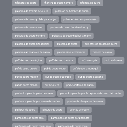
riñoneras de cuero
riñonera de cuero hombre
riñonera de cuero
pulseras de trenzas de cuero
pulseras de hombre de cuero
pulseras de cuero y plata para mujer
pulseras de cuero para mujer
pulseras de cuero mujer
pulseras de cuero hombre viceroy
pulseras de cuero hombre
pulseras de cuero hechas a mano
pulseras de cuero artesanales
pulseras de cuero
pulseras de cordon de cuero
pulseras artesanales de cuero
pulsera de cuero hombre
pulsera de cuero
puff de cuero ecologico
puff de cuero baratos
puff cuero gris
puff baul cuero
puf de cuero precio
puf de cuero negro
puf de cuero marroqui
puf de cuero marron
puf de cuero cuadrado
puf de cuero capitone
puf de cuero blanco
puf de cuero
prune carteras de cuero
productos para limpieza de cuero
productos para limpiar la tapiceria de cuero del coche
productos para limpiar cuero de coches
precios de chaquetas de cuero
pitilleras de cuero
pinturas de cuero
pelotas de cuero
pantalones de cuero zara
pantalones de cuero para hombre
pantalones de cuero mujer zara
pantalones de cuero mujer