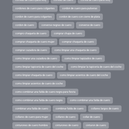
cordones de cuero para colgantes
cordon de cuero para pulseras
cordon de cuero para colgantes
cordon de cuero con cierre de plata
cordon de cuero
converse negras de cuero
converse de cuero
compro chaqueta de cuero
comprar chupa de cuero
comprar chaqueta de cuero mujer
comprar chaqueta de cuero
comprar cazadora de cuero
como limpiar una chaqueta de cuero
como limpiar una cazadora de cuero
como limpiar tapizados de cuero
como limpiar tapiceria de cuero del coche
como limpiar la tapiceria de cuero del coche
como limpiar chaqueta de cuero
como limpiar asientos de cuero del coche
como limpiar asientos de cuero de coche
como combinar una falda de cuero negra para fiesta
como combinar una falda de cuero negra
como combinar una falda de cuero
combinar una falda de cuero
combinar falda de cuero
collares largos de cuero
collares de cuero para mujer
collares de cuero
collar de cuero
cinturones de cuero hombre
cinturones de cuero
cinturon de cuero