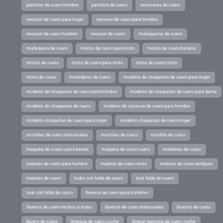
pantalon de cuero hombre
pantalon de cuero
neceseres de cuero
neceser de cuero para mujer
neceser de cuero para hombre
neceser de cuero hombre
neceser de cuero
muñequeras de cuero
muñequera de cuero
monos de cuero para moto
monos de cuero baratos
monos de cuero
mono de cuero para moto
mono de cuero moto
mono de cuero
monederos de cuero
modelos de chaquetas de cuero para mujer
modelos de chaquetas de cuero para hombre
modelos de chaquetas de cuero para dama
modelos de chaquetas de cuero
modelos de casacas de cuero para hombre
modelos chaquetas de cuero para mujer
modelos chaquetas de cuero mujer
mochilas de cuero artesanales
mochilas de cuero
mochila de cuero
maquina de coser cuero barata
maquina de coser cuero
maletines de cuero
maletas de cuero para hombre
maletas de cuero moto
maletas de cuero antiguas
maletas de cuero
looks con falda de cuero
look falda de cuero
look con falda de cuero
llaveros de cuero para hombres
llaveros de cuero hechos a mano
llaveros de cuero artesanales
llaveros de cuero
llavero de cuero
limpieza de cuero coche
limpiar tapiceria de cuero coche