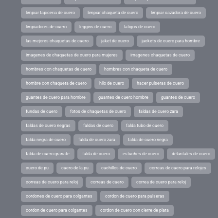
limpiar tapiceria de cuero
limpiar chaqueta de cuero
limpiar cazadora de cuero
limpiadores de cuero
leggins de cuero
latigos de cuero
las mejores chaquetas de cuero
jaket de cuero
jackets de cuero para hombre
imagenes de chaquetas de cuero para mujeres
imagenes chaquetas de cuero
hombres con chaquetas de cuero
hombres con chaqueta de cuero
hombre con chaqueta de cuero
hilo de cuero
hacer pulseras de cuero
guantes de cuero para hombre
guantes de cuero hombre
guantes de cuero
fundas de cuero
fotos de chaquetas de cuero
faldas de cuero zara
faldas de cuero negras
faldas de cuero
falda tubo de cuero
falda negra de cuero
falda de cuero zara
falda de cuero negra
falda de cuero granate
falda de cuero
estuches de cuero
delantales de cuero
cuero de pu
cuero de la pu
cuchillos de cuero
correas de cuero para relojes
correas de cuero para reloj
correas de cuero
correa de cuero para reloj
cordones de cuero para colgantes
cordon de cuero para pulseras
cordon de cuero para colgantes
cordon de cuero con cierre de plata