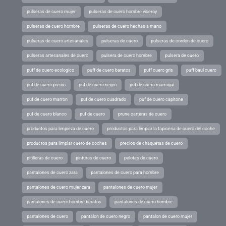
pulseras de cuero mujer
pulseras de cuero hombre viceroy
pulseras de cuero hombre
pulseras de cuero hechas a mano
pulseras de cuero artesanales
pulseras de cuero
pulseras de cordon de cuero
pulseras artesanales de cuero
pulsera de cuero hombre
pulsera de cuero
puff de cuero ecologico
puff de cuero baratos
puff cuero gris
puff baul cuero
puf de cuero precio
puf de cuero negro
puf de cuero marroqui
puf de cuero marron
puf de cuero cuadrado
puf de cuero capitone
puf de cuero blanco
puf de cuero
prune carteras de cuero
productos para limpieza de cuero
productos para limpiar la tapiceria de cuero del coche
productos para limpiar cuero de coches
precios de chaquetas de cuero
pitilleras de cuero
pinturas de cuero
pelotas de cuero
pantalones de cuero zara
pantalones de cuero para hombre
pantalones de cuero mujer zara
pantalones de cuero mujer
pantalones de cuero hombre baratos
pantalones de cuero hombre
pantalones de cuero
pantalon de cuero negro
pantalon de cuero mujer