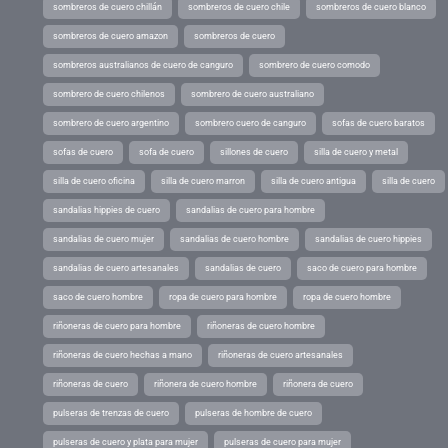
sombreros de cuero chillán
sombreros de cuero chile
sombreros de cuero blanco
sombreros de cuero amazon
sombreros de cuero
sombreros australianos de cuero de canguro
sombrero de cuero comodo
sombrero de cuero chilenos
sombrero de cuero australiano
sombrero de cuero argentino
sombrero cuero de canguro
sofas de cuero baratos
sofas de cuero
sofa de cuero
sillones de cuero
silla de cuero y metal
silla de cuero oficina
silla de cuero marron
silla de cuero antigua
silla de cuero
sandalias hippies de cuero
sandalias de cuero para hombre
sandalias de cuero mujer
sandalias de cuero hombre
sandalias de cuero hippies
sandalias de cuero artesanales
sandalias de cuero
saco de cuero para hombre
saco de cuero hombre
ropa de cuero para hombre
ropa de cuero hombre
riñoneras de cuero para hombre
riñoneras de cuero hombre
riñoneras de cuero hechas a mano
riñoneras de cuero artesanales
riñoneras de cuero
riñonera de cuero hombre
riñonera de cuero
pulseras de trenzas de cuero
pulseras de hombre de cuero
pulseras de cuero y plata para mujer
pulseras de cuero para mujer