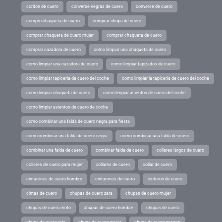
cordon de cuero
converse negras de cuero
converse de cuero
compro chaqueta de cuero
comprar chupa de cuero
comprar chaqueta de cuero mujer
comprar chaqueta de cuero
comprar cazadora de cuero
como limpiar una chaqueta de cuero
como limpiar una cazadora de cuero
como limpiar tapizados de cuero
como limpiar tapiceria de cuero del coche
como limpiar la tapiceria de cuero del coche
como limpiar chaqueta de cuero
como limpiar asientos de cuero del coche
como limpiar asientos de cuero de coche
como combinar una falda de cuero negra para fiesta
como combinar una falda de cuero negra
como combinar una falda de cuero
combinar una falda de cuero
combinar falda de cuero
collares largos de cuero
collares de cuero para mujer
collares de cuero
collar de cuero
cinturones de cuero hombre
cinturones de cuero
cinturon de cuero
cintas de cuero
chupas de cuero zara
chupas de cuero mujer
chupas de cuero moto
chupas de cuero hombre
chupas de cuero
chupa de cuero roja
chupa de cuero mujer
chupa de cuero marron