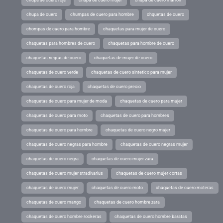
chupa de cuero
chumpas de cuero para hombre
chquetas de cuero
chompas de cuero para hombre
chaquetas para mujer de cuero
chaquetas para hombres de cuero
chaquetas para hombre de cuero
chaquetas negras de cuero
chaquetas de mujer de cuero
chaquetas de cuero verde
chaquetas de cuero sintetico para mujer
chaquetas de cuero roja
chaquetas de cuero precio
chaquetas de cuero para mujer de moda
chaquetas de cuero para mujer
chaquetas de cuero para moto
chaquetas de cuero para hombres
chaquetas de cuero para hombre
chaquetas de cuero negro mujer
chaquetas de cuero negras para hombre
chaquetas de cuero negras mujer
chaquetas de cuero negra
chaquetas de cuero mujer zara
chaquetas de cuero mujer stradivarius
chaquetas de cuero mujer cortas
chaquetas de cuero mujer
chaquetas de cuero moto
chaquetas de cuero moteras
chaquetas de cuero mango
chaquetas de cuero hombre zara
chaquetas de cuero hombre rockeras
chaquetas de cuero hombre baratas