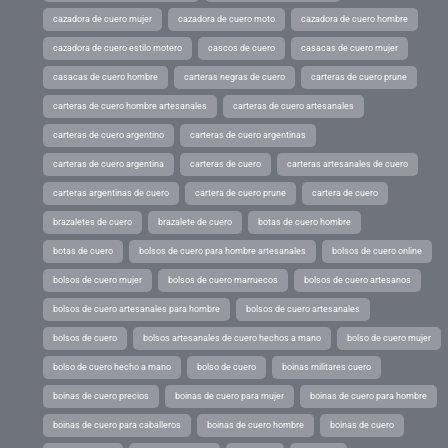
cazadora de cuero mujer
cazadora de cuero moto
cazadora de cuero hombre
cazadora de cuero estilo motero
cascos de cuero
casacas de cuero mujer
casacas de cuero hombre
carteras negras de cuero
carteras de cuero prune
carteras de cuero hombre artesanales
carteras de cuero artesanales
carteras de cuero argentino
carteras de cuero argentinas
carteras de cuero argentina
carteras de cuero
carteras artesanales de cuero
carteras argentinas de cuero
cartera de cuero prune
cartera de cuero
brazaletes de cuero
brazalete de cuero
botas de cuero hombre
botas de cuero
bolsos de cuero para hombre artesanales
bolsos de cuero online
bolsos de cuero mujer
bolsos de cuero marruecos
bolsos de cuero artesanos
bolsos de cuero artesanales para hombre
bolsos de cuero artesanales
bolsos de cuero
bolsos artesanales de cuero hechos a mano
bolso de cuero mujer
bolso de cuero hecho a mano
bolso de cuero
boinas militares cuero
boinas de cuero precios
boinas de cuero para mujer
boinas de cuero para hombre
boinas de cuero para caballeros
boinas de cuero hombre
boinas de cuero