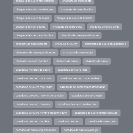
chaqueta de cuero moto hombre
chaqueta de cuero moto
chaqueta de cuero hombre zara
chaqueta de cuero hombre
chaqueta de cuero de mujer
chaqueta de cuero de hombre
chaqueta de cuero dama
chaqueta de cuero corta
chaqueta de cuero beige
chaqueta de cuero azul hombre
chanclas de cuero para hombre
chanclas de cuero hombre
chanclas de cuero
chamarras de cuero para hombres
chamarras de cuero para hombre
chamarra de cuero mujer
chamarra de cuero hombre
chalecos de cuero
chaketas de cuero
cazadoras moteras de cuero
cazadoras de cuero rojas
cazadoras de cuero para moto
cazadoras de cuero para hombre
cazadoras de cuero mujer zara
cazadoras de cuero mujer stradivarius
cazadoras de cuero mujer el corte ingles
cazadoras de cuero mujer
cazadoras de cuero moteras
cazadoras de cuero hombre zara
cazadoras de cuero hombre massimo dutti
cazadoras de cuero hombre baratas
cazadoras de cuero hombre
cazadoras de cuero
cazadora de cuero zara
cazadora de cuero segunda mano
cazadora de cuero roja mujer