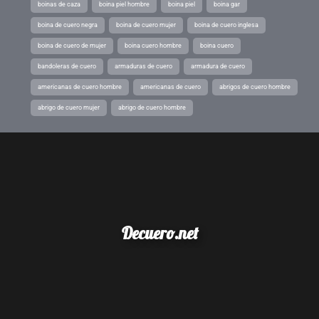
boinas de caza
boina piel hombre
boina piel
boina gar
boina de cuero negra
boina de cuero mujer
boina de cuero inglesa
boina de cuero de mujer
boina cuero hombre
boina cuero
bandoleras de cuero
armaduras de cuero
armadura de cuero
americanas de cuero hombre
americanas de cuero
abrigos de cuero hombre
abrigo de cuero mujer
abrigo de cuero hombre
Decuero.net