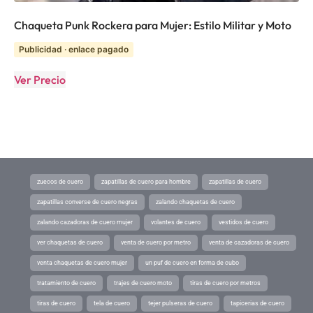
Chaqueta Punk Rockera para Mujer: Estilo Militar y Moto
Publicidad · enlace pagado
Ver Precio
zuecos de cuero
zapatillas de cuero para hombre
zapatillas de cuero
zapatillas converse de cuero negras
zalando chaquetas de cuero
zalando cazadoras de cuero mujer
volantes de cuero
vestidos de cuero
ver chaquetas de cuero
venta de cuero por metro
venta de cazadoras de cuero
venta chaquetas de cuero mujer
un puf de cuero en forma de cubo
tratamiento de cuero
trajes de cuero moto
tiras de cuero por metros
tiras de cuero
tela de cuero
tejer pulseras de cuero
tapicerias de cuero