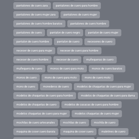
pantalones de cuero zara
pantalones de cuero para hombre
pantalones de cuero mujer zara
pantalones de cuero mujer
pantalones de cuero hombre baratos
pantalones de cuero hombre
pantalones de cuero
pantalon de cuero negro
pantalon de cuero mujer
pantalon de cuero hombre
pantalon de cuero
neceseres de cuero
neceser de cuero para mujer
neceser de cuero para hombre
neceser de cuero hombre
neceser de cuero
muñequeras de cuero
muñequera de cuero
monos de cuero para moto
monos de cuero baratos
monos de cuero
mono de cuero para moto
mono de cuero moto
mono de cuero
monederos de cuero
modelos de chaquetas de cuero para mujer
modelos de chaquetas de cuero para hombre
modelos de chaquetas de cuero para dama
modelos de chaquetas de cuero
modelos de casacas de cuero para hombre
modelos chaquetas de cuero para mujer
modelos chaquetas de cuero mujer
mochilas de cuero artesanales
mochilas de cuero
mochila de cuero
maquina de coser cuero barata
maquina de coser cuero
maletines de cuero