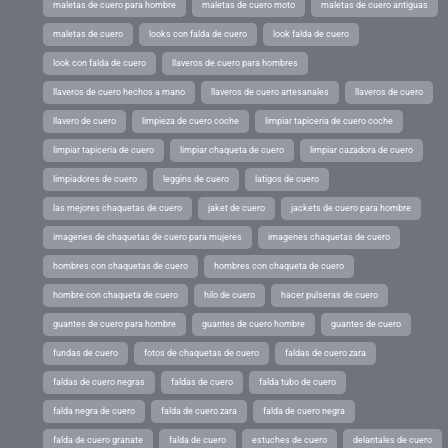
maletas de cuero para hombre
maletas de cuero moto
maletas de cuero antiguas
maletas de cuero
looks con falda de cuero
look falda de cuero
look con falda de cuero
llaveros de cuero para hombres
llaveros de cuero hechos a mano
llaveros de cuero artesanales
llaveros de cuero
llavero de cuero
limpieza de cuero coche
limpiar tapiceria de cuero coche
limpiar tapiceria de cuero
limpiar chaqueta de cuero
limpiar cazadora de cuero
limpiadores de cuero
leggins de cuero
latigos de cuero
las mejores chaquetas de cuero
jaket de cuero
jackets de cuero para hombre
imagenes de chaquetas de cuero para mujeres
imagenes chaquetas de cuero
hombres con chaquetas de cuero
hombres con chaqueta de cuero
hombre con chaqueta de cuero
hilo de cuero
hacer pulseras de cuero
guantes de cuero para hombre
guantes de cuero hombre
guantes de cuero
fundas de cuero
fotos de chaquetas de cuero
faldas de cuero zara
faldas de cuero negras
faldas de cuero
falda tubo de cuero
falda negra de cuero
falda de cuero zara
falda de cuero negra
falda de cuero granate
falda de cuero
estuches de cuero
delantales de cuero