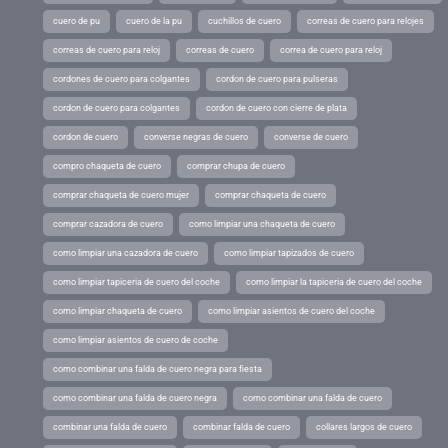
cuero de pu
cuero de la pu
cuchillos de cuero
correas de cuero para relojes
correas de cuero para reloj
correas de cuero
correa de cuero para reloj
cordones de cuero para colgantes
cordon de cuero para pulseras
cordon de cuero para colgantes
cordon de cuero con cierre de plata
cordon de cuero
converse negras de cuero
converse de cuero
compro chaqueta de cuero
comprar chupa de cuero
comprar chaqueta de cuero mujer
comprar chaqueta de cuero
comprar cazadora de cuero
como limpiar una chaqueta de cuero
como limpiar una cazadora de cuero
como limpiar tapizados de cuero
como limpiar tapiceria de cuero del coche
como limpiar la tapiceria de cuero del coche
como limpiar chaqueta de cuero
como limpiar asientos de cuero del coche
como limpiar asientos de cuero de coche
como combinar una falda de cuero negra para fiesta
como combinar una falda de cuero negra
como combinar una falda de cuero
combinar una falda de cuero
combinar falda de cuero
collares largos de cuero