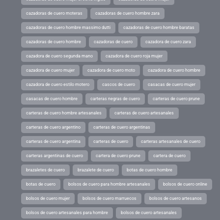
cazadoras de cuero moteras
cazadoras de cuero hombre zara
cazadoras de cuero hombre massimo dutti
cazadoras de cuero hombre baratas
cazadoras de cuero hombre
cazadoras de cuero
cazadora de cuero zara
cazadora de cuero segunda mano
cazadora de cuero roja mujer
cazadora de cuero mujer
cazadora de cuero moto
cazadora de cuero hombre
cazadora de cuero estilo motero
cascos de cuero
casacas de cuero mujer
casacas de cuero hombre
carteras negras de cuero
carteras de cuero prune
carteras de cuero hombre artesanales
carteras de cuero artesanales
carteras de cuero argentino
carteras de cuero argentinas
carteras de cuero argentina
carteras de cuero
carteras artesanales de cuero
carteras argentinas de cuero
cartera de cuero prune
cartera de cuero
brazaletes de cuero
brazalete de cuero
botas de cuero hombre
botas de cuero
bolsos de cuero para hombre artesanales
bolsos de cuero online
bolsos de cuero mujer
bolsos de cuero marruecos
bolsos de cuero artesanos
bolsos de cuero artesanales para hombre
bolsos de cuero artesanales