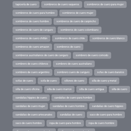
tapicería de cuero
sombreros de cuero vaqueros
sombreros de cuero para mujer
sombreros de cuero para hombre
sombreros de cuero mujer
sombreros de cuero hombre
sombreros de cuero de carpincho
sombreros de cuero de canguro
sombreros de cuero colombiano
sombreros de cuero chillán
sombreros de cuero chile
sombreros de cuero blanco
sombreros de cuero amazon
sombreros de cuero
sombreros australianos de cuero de canguro
sombrero de cuero comodo
sombrero de cuero chilenos
sombrero de cuero australiano
sombrero de cuero argentino
sombrero cuero de canguro
sofas de cuero baratos
sofas de cuero
sofa de cuero
sillones de cuero
silla de cuero y metal
silla de cuero oficina
silla de cuero marron
silla de cuero antigua
silla de cuero
sandalias hippies de cuero
sandalias de cuero para hombre
sandalias de cuero mujer
sandalias de cuero hombre
sandalias de cuero hippies
sandalias de cuero artesanales
sandalias de cuero
saco de cuero para hombre
saco de cuero hombre
ropa de cuero para hombre
ropa de cuero hombre