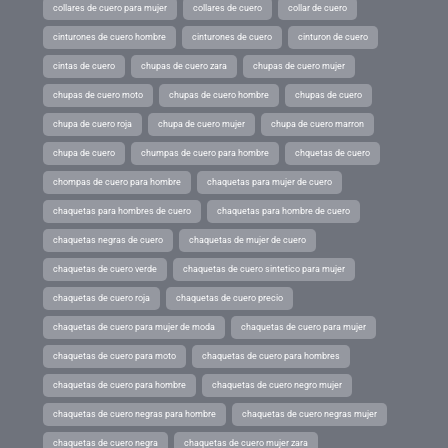
collares de cuero para mujer
collares de cuero
collar de cuero
cinturones de cuero hombre
cinturones de cuero
cinturon de cuero
cintas de cuero
chupas de cuero zara
chupas de cuero mujer
chupas de cuero moto
chupas de cuero hombre
chupas de cuero
chupa de cuero roja
chupa de cuero mujer
chupa de cuero marron
chupa de cuero
chumpas de cuero para hombre
chquetas de cuero
chompas de cuero para hombre
chaquetas para mujer de cuero
chaquetas para hombres de cuero
chaquetas para hombre de cuero
chaquetas negras de cuero
chaquetas de mujer de cuero
chaquetas de cuero verde
chaquetas de cuero sintetico para mujer
chaquetas de cuero roja
chaquetas de cuero precio
chaquetas de cuero para mujer de moda
chaquetas de cuero para mujer
chaquetas de cuero para moto
chaquetas de cuero para hombres
chaquetas de cuero para hombre
chaquetas de cuero negro mujer
chaquetas de cuero negras para hombre
chaquetas de cuero negras mujer
chaquetas de cuero negra
chaquetas de cuero mujer zara