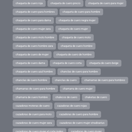
chaqueta de cuero roja
chaqueta de cuero precio
chaqueta de cuero para mujer
chaqueta de cuero para hombres
chaqueta de cuero para hombre
chaqueta de cuero para dama
chaqueta de cuero negra mujer
chaqueta de cuero mujer zara
chaqueta de cuero mujer
chaqueta de cuero moto hombre
chaqueta de cuero moto
chaqueta de cuero hombre zara
chaqueta de cuero hombre
chaqueta de cuero de mujer
chaqueta de cuero de hombre
chaqueta de cuero dama
chaqueta de cuero corta
chaqueta de cuero beige
chaqueta de cuero azul hombre
chanclas de cuero para hombre
chanclas de cuero hombre
chanclas de cuero
chamarras de cuero para hombres
chamarras de cuero para hombre
chamarra de cuero mujer
chamarra de cuero hombre
chalecos de cuero
chaketas de cuero
cazadoras moteras de cuero
cazadoras de cuero rojas
cazadoras de cuero para moto
cazadoras de cuero para hombre
cazadoras de cuero mujer zara
cazadoras de cuero mujer stradivarius
cazadoras de cuero mujer el corte ingles
cazadoras de cuero mujer