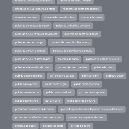
riñoneras de cuero para hombre
riñoneras de cuero hombre
riñoneras de cuero hechas a mano
riñoneras de cuero artesanales
riñoneras de cuero
riñonera de cuero hombre
riñonera de cuero
pulseras de trenzas de cuero
pulseras de hombre de cuero
pulseras de cuero y plata para mujer
pulseras de cuero para mujer
pulseras de cuero mujer
pulseras de cuero hombre viceroy
pulseras de cuero hombre
pulseras de cuero hechas a mano
pulseras de cuero artesanales
pulseras de cuero
pulseras de cordon de cuero
pulseras artesanales de cuero
pulsera de cuero hombre
pulsera de cuero
puff de cuero ecologico
puff de cuero baratos
puff cuero gris
puff baul cuero
puf de cuero precio
puf de cuero negro
puf de cuero marroqui
puf de cuero marron
puf de cuero cuadrado
puf de cuero capitone
puf de cuero blanco
puf de cuero
prune carteras de cuero
productos para limpieza de cuero
productos para limpiar la tapiceria de cuero del coche
productos para limpiar cuero de coches
precios de chaquetas de cuero
pitilleras de cuero
pinturas de cuero
pelotas de cuero