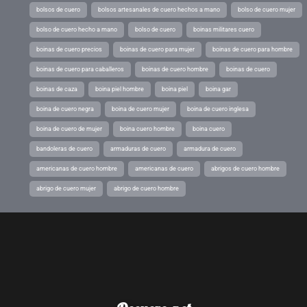
bolsos de cuero
bolsos artesanales de cuero hechos a mano
bolso de cuero mujer
bolso de cuero hecho a mano
bolso de cuero
boinas militares cuero
boinas de cuero precios
boinas de cuero para mujer
boinas de cuero para hombre
boinas de cuero para caballeros
boinas de cuero hombre
boinas de cuero
boinas de caza
boina piel hombre
boina piel
boina gar
boina de cuero negra
boina de cuero mujer
boina de cuero inglesa
boina de cuero de mujer
boina cuero hombre
boina cuero
bandoleras de cuero
armaduras de cuero
armadura de cuero
americanas de cuero hombre
americanas de cuero
abrigos de cuero hombre
abrigo de cuero mujer
abrigo de cuero hombre