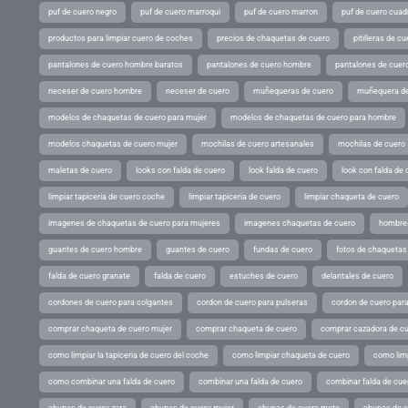
puf de cuero negro
puf de cuero marroqui
puf de cuero marron
puf de cuero cuad
productos para limpiar cuero de coches
precios de chaquetas de cuero
pitilleras de cu
pantalones de cuero hombre baratos
pantalones de cuero hombre
pantalones de cuer
neceser de cuero hombre
neceser de cuero
muñequeras de cuero
muñequera de
modelos de chaquetas de cuero para mujer
modelos de chaquetas de cuero para hombre
modelos chaquetas de cuero mujer
mochilas de cuero artesanales
mochilas de cuero
maletas de cuero
looks con falda de cuero
look falda de cuero
look con falda de 
limpiar tapiceria de cuero coche
limpiar tapiceria de cuero
limpiar chaqueta de cuero
imagenes de chaquetas de cuero para mujeres
imagenes chaquetas de cuero
hombres
guantes de cuero hombre
guantes de cuero
fundas de cuero
fotos de chaquetas
falda de cuero granate
falda de cuero
estuches de cuero
delantales de cuero
cordones de cuero para colgantes
cordon de cuero para pulseras
cordon de cuero par
comprar chaqueta de cuero mujer
comprar chaqueta de cuero
comprar cazadora de c
como limpiar la tapiceria de cuero del coche
como limpiar chaqueta de cuero
como limp
como combinar una falda de cuero
combinar una falda de cuero
combinar falda de cue