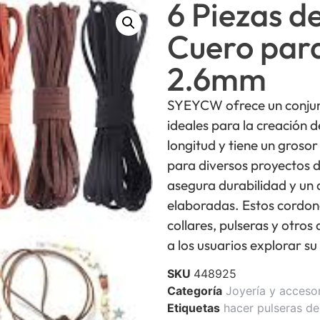
6 Piezas d
Cuero par
2.6mm
SYEYCW ofrece un conjunt
ideales para la creación 
longitud y tiene un grosor
para diversos proyectos d
asegura durabilidad y un 
elaboradas. Estos cordones
collares, pulseras y otro
a los usuarios explorar su
SKU
448925
Categoría
Joyería y acceso
Etiquetas
hacer pulseras de