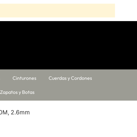
s
Cinturones
Cuerdas y Cordones
Zapatos y Botas
 30M, 2.6mm