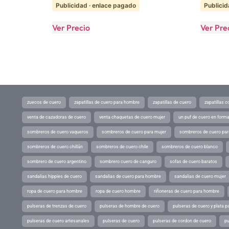
Publicidad · enlace pagado
Publicid
Ver Precio
Ver Pre
zuecos de cuero
zapatillas de cuero para hombre
zapatillas de cuero
zapatillas 
venta de cazadoras de cuero
venta chaquetas de cuero mujer
un puf de cuero en form
sombreros de cuero vaqueros
sombreros de cuero para mujer
sombreros de cuero pa
sombreros de cuero chillán
sombreros de cuero chile
sombreros de cuero blanco
sombrero de cuero argentino
sombrero cuero de canguro
sofas de cuero baratos
sandalias hippies de cuero
sandalias de cuero para hombre
sandalias de cuero mujer
ropa de cuero para hombre
ropa de cuero hombre
riñoneras de cuero para hombre
pulseras de trenzas de cuero
pulseras de hombre de cuero
pulseras de cuero y plata p
pulseras de cuero artesanales
pulseras de cuero
pulseras de cordon de cuero
pu