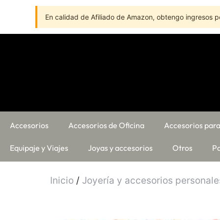
En calidad de Afiliado de Amazon, obtengo ingresos po
Accesorios
Accesorios de Oficina
Accesorios para
Equipaje y Viajes
Joyas y accesorios
Otros
Pa
Inicio
/
Joyería y accesorios personale