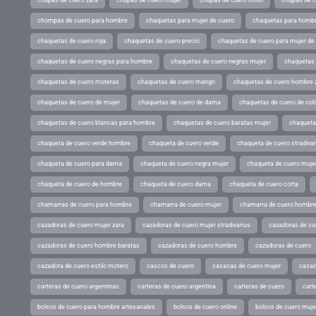
chupas de cuero zara
chupas de cuero mujer
chupas de cuero moto
chupas de 
chompas de cuero para hombre
chaquetas para mujer de cuero
chaquetas para hombr
chaquetas de cuero roja
chaquetas de cuero precio
chaquetas de cuero para mujer d
chaquetas de cuero negras para hombre
chaquetas de cuero negras mujer
chaquetas 
chaquetas de cuero moteras
chaquetas de cuero mango
chaquetas de cuero hombre 
chaquetas de cuero de mujer
chaquetas de cuero de dama
chaquetas de cuero de col
chaquetas de cuero blancas para hombre
chaquetas de cuero baratas mujer
chaqueta
chaqueta de cuero verde hombre
chaqueta de cuero verde
chaqueta de cuero stradivar
chaqueta de cuero para dama
chaqueta de cuero negra mujer
chaqueta de cuero mujer
chaqueta de cuero de hombre
chaqueta de cuero dama
chaqueta de cuero corta
chamarras de cuero para hombre
chamarra de cuero mujer
chamarra de cuero hombr
cazadoras de cuero mujer zara
cazadoras de cuero mujer stradivarius
cazadoras de cue
cazadoras de cuero hombre baratas
cazadoras de cuero hombre
cazadoras de cuero
cazadora de cuero estilo motero
cascos de cuero
casacas de cuero mujer
casac
carteras de cuero argentinas
carteras de cuero argentina
carteras de cuero
cart
bolsos de cuero para hombre artesanales
bolsos de cuero online
bolsos de cuero muje