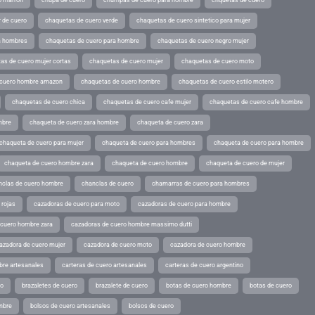
o marron
chupa de cuero
chumpas de cuero para hombre
chquetas de cuero
 de cuero
chaquetas de cuero verde
chaquetas de cuero sintetico para mujer
a hombres
chaquetas de cuero para hombre
chaquetas de cuero negro mujer
as de cuero mujer cortas
chaquetas de cuero mujer
chaquetas de cuero moto
 cuero hombre amazon
chaquetas de cuero hombre
chaquetas de cuero estilo motero
chaquetas de cuero chica
chaquetas de cuero cafe mujer
chaquetas de cuero cafe hombre
mbre
chaqueta de cuero zara hombre
chaqueta de cuero zara
chaqueta de cuero para mujer
chaqueta de cuero para hombres
chaqueta de cuero para hombre
chaqueta de cuero hombre zara
chaqueta de cuero hombre
chaqueta de cuero de mujer
nclas de cuero hombre
chanclas de cuero
chamarras de cuero para hombres
 rojas
cazadoras de cuero para moto
cazadoras de cuero para hombre
 cuero hombre zara
cazadoras de cuero hombre massimo dutti
azadora de cuero mujer
cazadora de cuero moto
cazadora de cuero hombre
bre artesanales
carteras de cuero artesanales
carteras de cuero argentino
ro
brazaletes de cuero
brazalete de cuero
botas de cuero hombre
botas de cuero
mbre
bolsos de cuero artesanales
bolsos de cuero