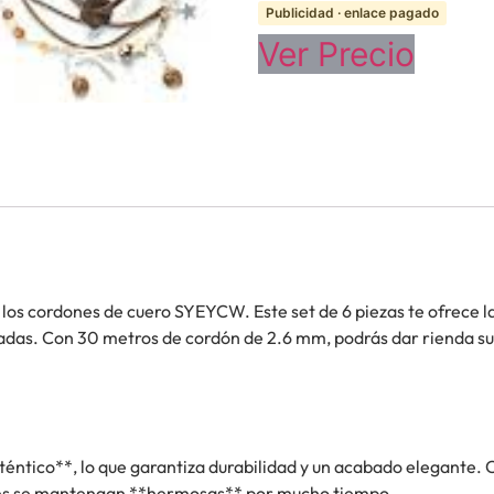
Publicidad · enlace pagado
Ver Precio
los cordones de cuero SYEYCW. Este set de 6 piezas te ofrece la
zadas. Con 30 metros de cordón de 2.6 mm, podrás dar rienda sue
éntico**, lo que garantiza durabilidad y un acabado elegante. Ca
ones se mantengan **hermosas** por mucho tiempo.