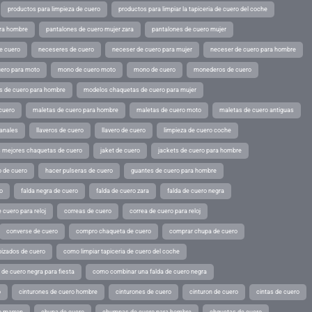
productos para limpieza de cuero
productos para limpiar la tapiceria de cuero del coche
ara hombre
pantalones de cuero mujer zara
pantalones de cuero mujer
e cuero
neceseres de cuero
neceser de cuero para mujer
neceser de cuero para hombre
ero para moto
mono de cuero moto
mono de cuero
monederos de cuero
s de cuero para hombre
modelos chaquetas de cuero para mujer
cuero
maletas de cuero para hombre
maletas de cuero moto
maletas de cuero antiguas
sanales
llaveros de cuero
llavero de cuero
limpieza de cuero coche
s mejores chaquetas de cuero
jaket de cuero
jackets de cuero para hombre
o de cuero
hacer pulseras de cuero
guantes de cuero para hombre
o
falda negra de cuero
falda de cuero zara
falda de cuero negra
 cuero para reloj
correas de cuero
correa de cuero para reloj
converse de cuero
compro chaqueta de cuero
comprar chupa de cuero
pizados de cuero
como limpiar tapiceria de cuero del coche
de cuero negra para fiesta
como combinar una falda de cuero negra
o
cinturones de cuero hombre
cinturones de cuero
cinturon de cuero
cintas de cuero