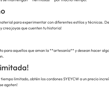
ño
terial para experimentar con diferentes estilos y técnicas. Des
y crea joyas que cuenten tu historia!
cto para aquellos que aman la **artesanía** y desean hacer algo
án.
imitada!
 tiempo limitado, obtén los cordones SYEYCW a un precio increí
 se agoten!