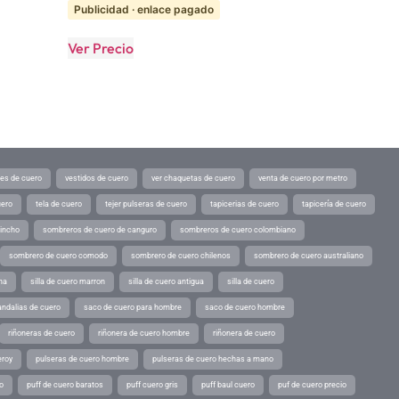
Publicidad · enlace pagado
Ver Precio
tes de cuero
vestidos de cuero
ver chaquetas de cuero
venta de cuero por metro
uero
tela de cuero
tejer pulseras de cuero
tapicerias de cuero
tapicería de cuero
pincho
sombreros de cuero de canguro
sombreros de cuero colombiano
sombrero de cuero comodo
sombrero de cuero chilenos
sombrero de cuero australiano
ina
silla de cuero marron
silla de cuero antigua
silla de cuero
andalias de cuero
saco de cuero para hombre
saco de cuero hombre
riñoneras de cuero
riñonera de cuero hombre
riñonera de cuero
eroy
pulseras de cuero hombre
pulseras de cuero hechas a mano
o
puff de cuero baratos
puff cuero gris
puff baul cuero
puf de cuero precio