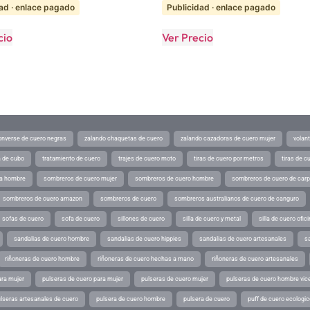
ad · enlace pagado
Publicidad · enlace pagado
cio
Ver Precio
converse de cuero negras
zalando chaquetas de cuero
zalando cazadoras de cuero mujer
volan
a de cubo
tratamiento de cuero
trajes de cuero moto
tiras de cuero por metros
tiras de c
ra hombre
sombreros de cuero mujer
sombreros de cuero hombre
sombreros de cuero de car
sombreros de cuero amazon
sombreros de cuero
sombreros australianos de cuero de canguro
sofas de cuero
sofa de cuero
sillones de cuero
silla de cuero y metal
silla de cuero ofic
sandalias de cuero hombre
sandalias de cuero hippies
sandalias de cuero artesanales
s
riñoneras de cuero hombre
riñoneras de cuero hechas a mano
riñoneras de cuero artesanales
ara mujer
pulseras de cuero para mujer
pulseras de cuero mujer
pulseras de cuero hombre vic
lseras artesanales de cuero
pulsera de cuero hombre
pulsera de cuero
puff de cuero ecologic