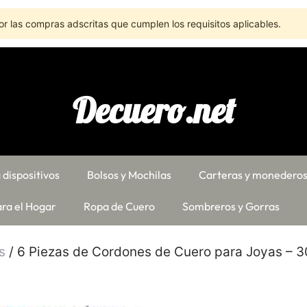
r las compras adscritas que cumplen los requisitos aplicables.
Decuero.net
 dispositivos
Bolsos y Mochilas
Carteras y monedero
ra el Hogar
Ropa de Cuero
Sombreros y Gorras
s
/ 6 Piezas de Cordones de Cuero para Joyas –