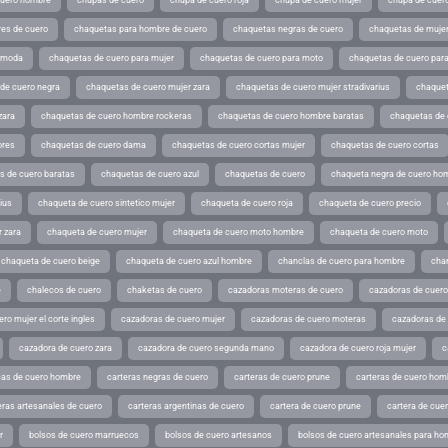
cuero hombre
chupas de cuero
chupa de cuero roja
chupa de cuero mujer
chupa de cuer
es de cuero
chaquetas para hombre de cuero
chaquetas negras de cuero
chaquetas de mujer
e moda
chaquetas de cuero para mujer
chaquetas de cuero para moto
chaquetas de cuero par
de cuero negra
chaquetas de cuero mujer zara
chaquetas de cuero mujer stradivarius
chaquet
zara
chaquetas de cuero hombre rockeras
chaquetas de cuero hombre baratas
chaquetas de
ores
chaquetas de cuero dama
chaquetas de cuero cortas mujer
chaquetas de cuero cortas
s de cuero baratas
chaquetas de cuero azul
chaquetas de cuero
chaqueta negra de cuero ho
ius
chaqueta de cuero sintetico mujer
chaqueta de cuero roja
chaqueta de cuero precio
 zara
chaqueta de cuero mujer
chaqueta de cuero moto hombre
chaqueta de cuero moto
chaqueta de cuero beige
chaqueta de cuero azul hombre
chanclas de cuero para hombre
cha
e
chalecos de cuero
chaketas de cuero
cazadoras moteras de cuero
cazadoras de cuero
ro mujer el corte ingles
cazadoras de cuero mujer
cazadoras de cuero moteras
cazadoras de
cazadora de cuero zara
cazadora de cuero segunda mano
cazadora de cuero roja mujer
c
as de cuero hombre
carteras negras de cuero
carteras de cuero prune
carteras de cuero hom
eras artesanales de cuero
carteras argentinas de cuero
cartera de cuero prune
cartera de cue
r
bolsos de cuero marruecos
bolsos de cuero artesanos
bolsos de cuero artesanales para ho