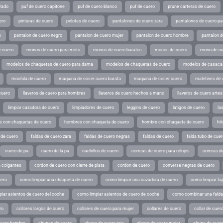
rado
puf de cuero capitone
puf de cuero blanco
puf de cuero
prune carteras de cuero
ero
pinturas de cuero
pelotas de cuero
pantalones de cuero zara
pantalones de cuero p
o
pantalon de cuero negro
pantalon de cuero mujer
pantalon de cuero hombre
pantalon d
 cuero
monos de cuero para moto
monos de cuero baratos
monos de cuero
mono de cu
modelos de chaquetas de cuero para dama
modelos de chaquetas de cuero
modelos de casaca
mochila de cuero
maquina de coser cuero barata
maquina de coser cuero
maletines de 
cuero
llaveros de cuero para hombres
llaveros de cuero hechos a mano
llaveros de cuero arte
limpiar cazadora de cuero
limpiadores de cuero
leggins de cuero
latigos de cuero
la
 con chaquetas de cuero
hombres con chaqueta de cuero
hombre con chaqueta de cuero
hil
 de cuero
faldas de cuero zara
faldas de cuero negras
faldas de cuero
falda tubo de cuer
cuero de pu
cuero de la pu
cuchillos de cuero
correas de cuero para relojes
correas de
a colgantes
cordon de cuero con cierre de plata
cordon de cuero
converse negras de cuero
uero
como limpiar una chaqueta de cuero
como limpiar una cazadora de cuero
como limpiar ta
iar asientos de cuero del coche
como limpiar asientos de cuero de coche
como combinar una falda 
ro
collares largos de cuero
collares de cuero para mujer
collares de cuero
collar de cuer